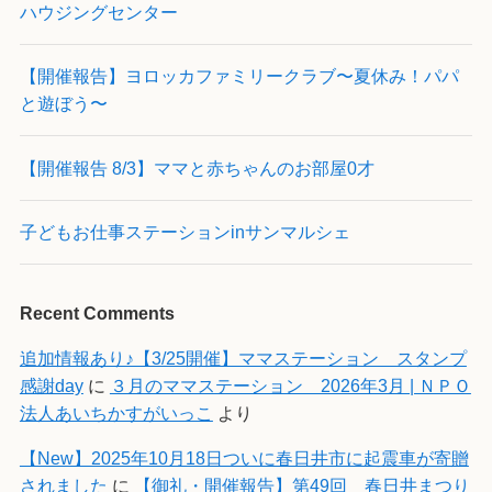
ハウジングセンター
【開催報告】ヨロッカファミリークラブ〜夏休み！パパ
と遊ぼう〜
【開催報告 8/3】ママと赤ちゃんのお部屋0才
子どもお仕事ステーションinサンマルシェ
Recent Comments
追加情報あり♪【3/25開催】ママステーション スタンプ
感謝day
に
３月のママステーション 2026年3月 | ＮＰＯ
法人あいちかすがいっこ
より
【New】2025年10月18日ついに春日井市に起震車が寄贈
されました
に
【御礼・開催報告】第49回 春日井まつり