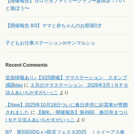
【開催報告】ヨロッカファミリークラブ〜夏休み！パパ
と遊ぼう〜
【開催報告 8/3】ママと赤ちゃんのお部屋0才
子どもお仕事ステーションinサンマルシェ
Recent Comments
追加情報あり♪【3/25開催】ママステーション スタンプ
感謝day
に
３月のママステーション 2026年3月 | ＮＰＯ
法人あいちかすがいっこ
より
【New】2025年10月18日ついに春日井市に起震車が寄贈
されました
に
【御礼・開催報告】第49回 春日井まつり
| ＮＰＯ法人あいちかすがいっこ
より
9/7 第5回SDGｓ×防災フェスタ2025 ｉｎイーアス春