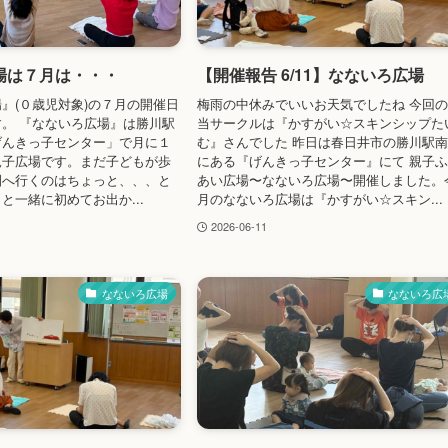
場は７月は・・・
【開催報告 6/11】なないろ広場
』(０歳児対象)の７月の開催日
梅雨の中休みでいいお天気でしたね 今回
。 『なないろ広場』は勝川駅
当サークルは『かすがい☆スキンシップた
げんきっ子センター」で月に１
む』さんでした 昨日は春日井市の勝川駅
親子広場です。まだ子どもが歩
にある『げんきっ子センター』にて 親子
園へ行くのはちょっと、、、と
あい広場〜なないろ広場〜開催しました。
と一緒に初めてお出か...
月のなないろ広場は『かすがい☆スキン...
2026-06-11
なないろ広場
なないろ広