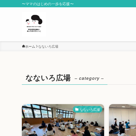
〜ママのはじめの一歩を応援〜
ホーム
なないろ広場
なないろ広場
– category –
なないろ広場