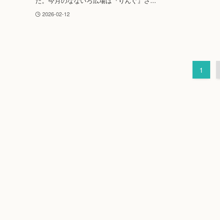
た。今月のなないろ広場は『りんぐ』さ...
2026-02-12
1