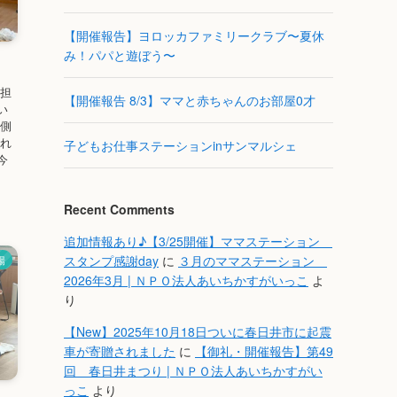
【開催報告】ヨロッカファミリークラブ〜夏休
み！パパと遊ぼう〜
の担
【開催報告 8/3】ママと赤ちゃんのお部屋0才
い
南側
ふれ
子どもお仕事ステーションinサンマルシェ
今
Recent Comments
追加情報あり♪【3/25開催】ママステーション
スタンプ感謝day
に
３月のママステーション
場
2026年3月 | ＮＰＯ法人あいちかすがいっこ
よ
り
【New】2025年10月18日ついに春日井市に起震
車が寄贈されました
に
【御礼・開催報告】第49
回 春日井まつり | ＮＰＯ法人あいちかすがい
っこ
より