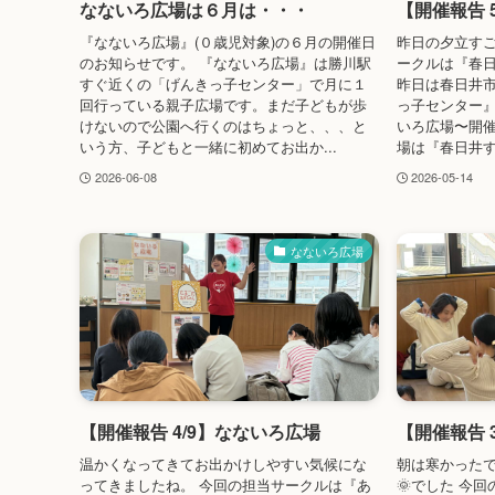
なないろ広場は６月は・・・
【開催報告 
『なないろ広場』(０歳児対象)の６月の開催日
昨日の夕立すご
のお知らせです。 『なないろ広場』は勝川駅
ークルは『春
すぐ近くの「げんきっ子センター」で月に１
昨日は春日井
回行っている親子広場です。まだ子どもが歩
っ子センター』
けないので公園へ行くのはちょっと、、、と
いろ広場〜開
いう方、子どもと一緒に初めてお出か...
場は『春日井す
2026-06-08
2026-05-14
なないろ広場
【開催報告 4/9】なないろ広場
【開催報告 
温かくなってきてお出かけしやすい気候にな
朝は寒かった
ってきましたね。 今回の担当サークルは『あ
🌞でした 今