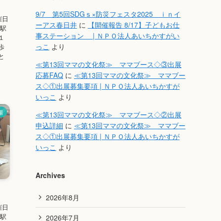
9/7 第5回SDGｓ×防災フェスタ2025 ｉｎイ
催日
ーアス春日井
に
【開催報告 8/17】子どもお仕
川駅
事ステーション | ＮＰＯ法人あいちかすがい
１
っこ
より
歩
と
≪第13回ママの文化祭≫ ママブース◇③出展
応募FAQ
に
≪第13回ママの文化祭≫ ママブー
ス◇①出展募集要項 | ＮＰＯ法人あいちかすが
いっこ
より
場
≪第13回ママの文化祭≫ ママブース◇②出展
申込詳細
に
≪第13回ママの文化祭≫ ママブー
ス◇①出展募集要項 | ＮＰＯ法人あいちかすが
いっこ
より
Archives
2026年8月
催日
川駅
2026年7月