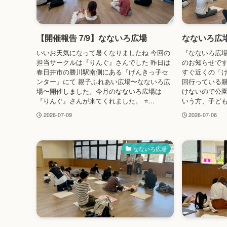
【開催報告 7/9】なないろ広場
なないろ広
いいお天気になって暑くなりましたね 今回の
『なないろ広場
担当サークルは『りんぐ』さんでした 昨日は
のお知らせです
春日井市の勝川駅南側にある『げんきっ子セ
すぐ近くの「
ンター』にて 親子ふれあい広場〜なないろ広
回行っている
場〜開催しました。今月のなないろ広場は
けないので公
『りんぐ』さんが来てくれました。 ⭐...
いう方、子ども
2026-07-09
2026-07-06
なないろ広場