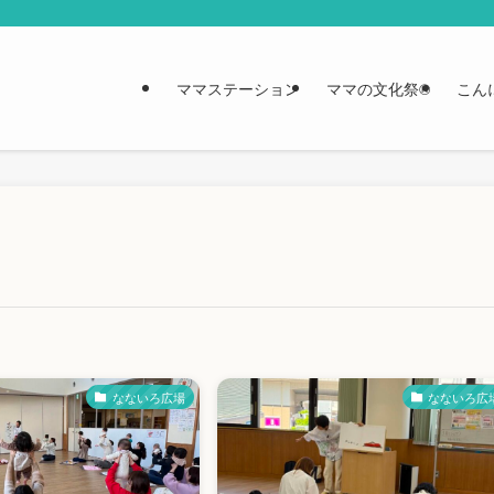
ママステーション
ママの文化祭®︎
こん
なないろ広場
なないろ広