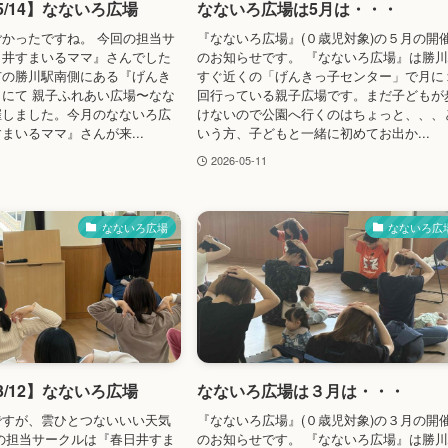
5/14】なないろ広場
なないろ広場は5月は・・・
かったですね。 今回の担当サ
『なないろ広場』(０歳児対象)の５月の開
日井すまいるママ』さんでした
のお知らせです。 『なないろ広場』は勝
市の勝川駅南側にある『げんき
すぐ近くの「げんきっ子センター」で月に
にて 親子ふれあい広場〜なな
回行っている親子広場です。まだ子どもが
催しました。今月のなないろ広
けないので公園へ行くのはちょっと、、、
まいるママ』さんが来...
いう方、子どもと一緒に初めてお出か...
2026-05-11
なないろ広場
なないろ広
3/12】なないろ広場
なないろ広場は３月は・・・
ですが、雲ひとつないいい天気
『なないろ広場』(０歳児対象)の３月の開
回の担当サークルは『春日井すま
のお知らせです。 『なないろ広場』は勝