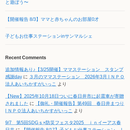
と遊ぼう〜
【開催報告 8/3】ママと赤ちゃんのお部屋0才
子どもお仕事ステーションinサンマルシェ
Recent Comments
追加情報あり♪【3/25開催】ママステーション スタンプ
感謝day
に
３月のママステーション 2026年3月 | ＮＰＯ
法人あいちかすがいっこ
より
【New】2025年10月18日ついに春日井市に起震車が寄贈
されました
に
【御礼・開催報告】第49回 春日井まつり
| ＮＰＯ法人あいちかすがいっこ
より
9/7 第5回SDGｓ×防災フェスタ2025 ｉｎイーアス春
日井
に
【開催報告 8/17】子どもお仕事ステーション |