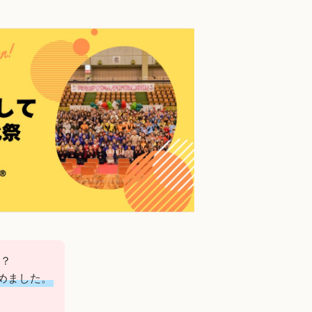
？
めました。