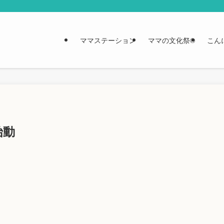
ママステーション
ママの文化祭®︎
こん
始動