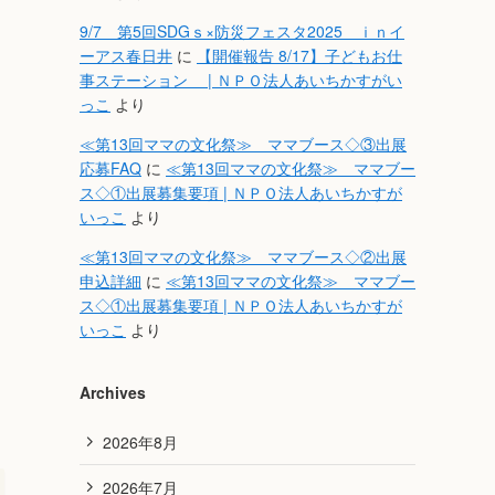
9/7 第5回SDGｓ×防災フェスタ2025 ｉｎイ
ーアス春日井
に
【開催報告 8/17】子どもお仕
事ステーション | ＮＰＯ法人あいちかすがい
っこ
より
≪第13回ママの文化祭≫ ママブース◇③出展
応募FAQ
に
≪第13回ママの文化祭≫ ママブー
ス◇①出展募集要項 | ＮＰＯ法人あいちかすが
いっこ
より
≪第13回ママの文化祭≫ ママブース◇②出展
申込詳細
に
≪第13回ママの文化祭≫ ママブー
ス◇①出展募集要項 | ＮＰＯ法人あいちかすが
いっこ
より
Archives
2026年8月
2026年7月