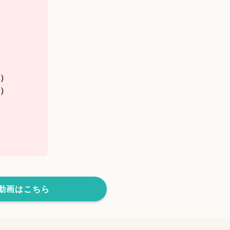
て
11）
52）
動画はこちら