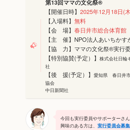
第13回ママの文化祭®
【開催日時】
2025年12月18日(木
【入場料】
無料
【会 場】
春日井市総合体育館
【主 催】NPO法人あいちかす
【協 力】ママの文化祭®実行
【特別協賛(予定）】
株式会社日輪
社
【後 援(予定）】
愛知県 春日井
協会
中日新聞社
今回も実行委員やサポーターさん
興味のある方は、
実行委員会募集