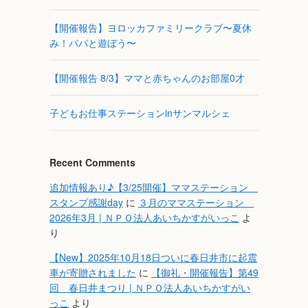
【開催報告】ヨロッカファミリークラブ〜夏休
み！パパと遊ぼう〜
【開催報告 8/3】ママと赤ちゃんのお部屋0才
子どもお仕事ステーションinサンマルシェ
Recent Comments
追加情報あり♪【3/25開催】ママステーション
スタンプ感謝day
に
３月のママステーション
2026年3月 | ＮＰＯ法人あいちかすがいっこ
よ
り
【New】2025年10月18日ついに春日井市に起震
車が寄贈されました
に
【御礼・開催報告】第49
回 春日井まつり | ＮＰＯ法人あいちかすがい
っこ
より