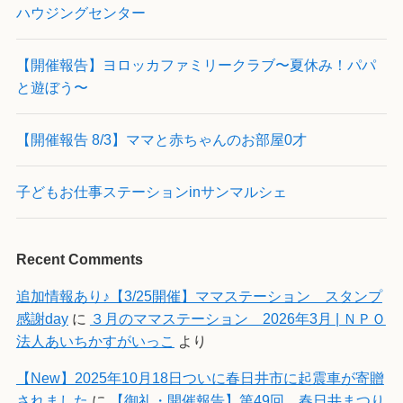
ハウジングセンター
【開催報告】ヨロッカファミリークラブ〜夏休み！パパ
と遊ぼう〜
【開催報告 8/3】ママと赤ちゃんのお部屋0才
子どもお仕事ステーションinサンマルシェ
Recent Comments
追加情報あり♪【3/25開催】ママステーション スタンプ
感謝day
に
３月のママステーション 2026年3月 | ＮＰＯ
法人あいちかすがいっこ
より
【New】2025年10月18日ついに春日井市に起震車が寄贈
されました
に
【御礼・開催報告】第49回 春日井まつり