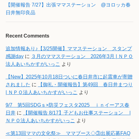
【開催報告 7/27】出張ママステーション @ヨロッカ春
日井無印良品
Recent Comments
追加情報あり♪【3/25開催】ママステーション スタンプ
感謝day
に
３月のママステーション 2026年3月 | ＮＰＯ
法人あいちかすがいっこ
より
【New】2025年10月18日ついに春日井市に起震車が寄贈
されました
に
【御礼・開催報告】第49回 春日井まつり
| ＮＰＯ法人あいちかすがいっこ
より
9/7 第5回SDGｓ×防災フェスタ2025 ｉｎイーアス春
日井
に
【開催報告 8/17】子どもお仕事ステーション |
ＮＰＯ法人あいちかすがいっこ
より
≪第13回ママの文化祭≫ ママブース◇③出展応募FAQ