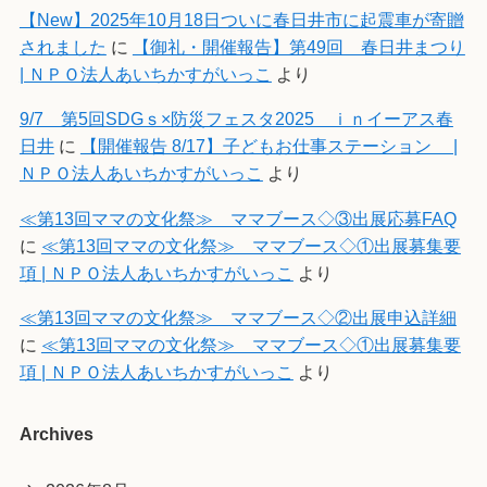
【New】2025年10月18日ついに春日井市に起震車が寄贈
されました
に
【御礼・開催報告】第49回 春日井まつり
| ＮＰＯ法人あいちかすがいっこ
より
9/7 第5回SDGｓ×防災フェスタ2025 ｉｎイーアス春
日井
に
【開催報告 8/17】子どもお仕事ステーション |
ＮＰＯ法人あいちかすがいっこ
より
≪第13回ママの文化祭≫ ママブース◇③出展応募FAQ
に
≪第13回ママの文化祭≫ ママブース◇①出展募集要
項 | ＮＰＯ法人あいちかすがいっこ
より
≪第13回ママの文化祭≫ ママブース◇②出展申込詳細
に
≪第13回ママの文化祭≫ ママブース◇①出展募集要
項 | ＮＰＯ法人あいちかすがいっこ
より
Archives