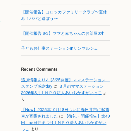
【開催報告】ヨロッカファミリークラブ〜夏休
み！パパと遊ぼう〜
【開催報告 8/3】ママと赤ちゃんのお部屋0才
子どもお仕事ステーションinサンマルシェ
Recent Comments
追加情報あり♪【3/25開催】ママステーション
スタンプ感謝day
に
３月のママステーション
2026年3月 | ＮＰＯ法人あいちかすがいっこ
よ
り
【New】2025年10月18日ついに春日井市に起震
車が寄贈されました
に
【御礼・開催報告】第49
回 春日井まつり | ＮＰＯ法人あいちかすがい
っこ
より