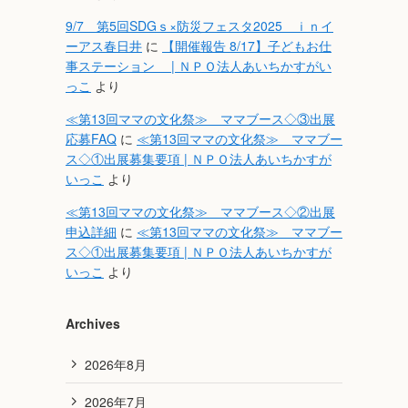
9/7 第5回SDGｓ×防災フェスタ2025 ｉｎイ
ーアス春日井
に
【開催報告 8/17】子どもお仕
事ステーション | ＮＰＯ法人あいちかすがい
っこ
より
≪第13回ママの文化祭≫ ママブース◇③出展
応募FAQ
に
≪第13回ママの文化祭≫ ママブー
ス◇①出展募集要項 | ＮＰＯ法人あいちかすが
いっこ
より
≪第13回ママの文化祭≫ ママブース◇②出展
申込詳細
に
≪第13回ママの文化祭≫ ママブー
ス◇①出展募集要項 | ＮＰＯ法人あいちかすが
いっこ
より
Archives
2026年8月
2026年7月