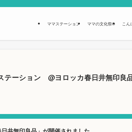
ママステーション
ママの文化祭®︎
こん
ママステーション @ヨロッカ春日井無印良
春日井無印良品」が開催されました