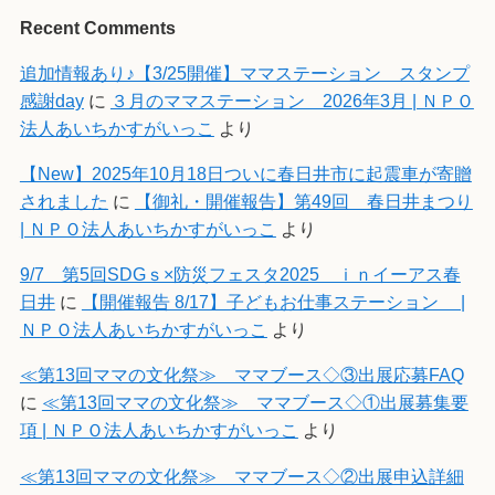
Recent Comments
追加情報あり♪【3/25開催】ママステーション スタンプ
感謝day
に
３月のママステーション 2026年3月 | ＮＰＯ
法人あいちかすがいっこ
より
【New】2025年10月18日ついに春日井市に起震車が寄贈
されました
に
【御礼・開催報告】第49回 春日井まつり
| ＮＰＯ法人あいちかすがいっこ
より
9/7 第5回SDGｓ×防災フェスタ2025 ｉｎイーアス春
日井
に
【開催報告 8/17】子どもお仕事ステーション |
ＮＰＯ法人あいちかすがいっこ
より
≪第13回ママの文化祭≫ ママブース◇③出展応募FAQ
に
≪第13回ママの文化祭≫ ママブース◇①出展募集要
項 | ＮＰＯ法人あいちかすがいっこ
より
≪第13回ママの文化祭≫ ママブース◇②出展申込詳細