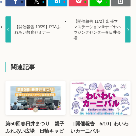
【開催報告 11/2】出張マ
【開催報告 10/29】PTAふ
マステーション＠ナゴヤハ
れあい教育セミナー
ウジングセンター春日井会
場
関連記事
第50回春日井まつり 親子
［開催報告 5/10］わいわ
ふれあい広場 日輪キャピ
いカーニバル