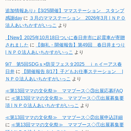
追加情報あり♪【3/25開催】ママステーション スタンプ
感謝day
に
３月のママステーション 2026年3月 | ＮＰＯ
法人あいちかすがいっこ
より
【New】2025年10月18日ついに春日井市に起震車が寄贈
されました
に
【御礼・開催報告】第49回 春日井まつり
| ＮＰＯ法人あいちかすがいっこ
より
9/7 第5回SDGｓ×防災フェスタ2025 ｉｎイーアス春
日井
に
【開催報告 8/17】子どもお仕事ステーション |
ＮＰＯ法人あいちかすがいっこ
より
≪第13回ママの文化祭≫ ママブース◇③出展応募FAQ
に
≪第13回ママの文化祭≫ ママブース◇①出展募集要
項 | ＮＰＯ法人あいちかすがいっこ
より
≪第13回ママの文化祭≫ ママブース◇②出展申込詳細
に
≪第13回ママの文化祭≫ ママブース◇①出展募集要