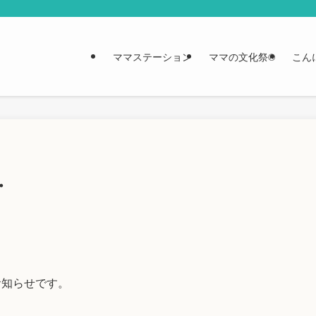
ママステーション
ママの文化祭®︎
こん
・
お知らせです。