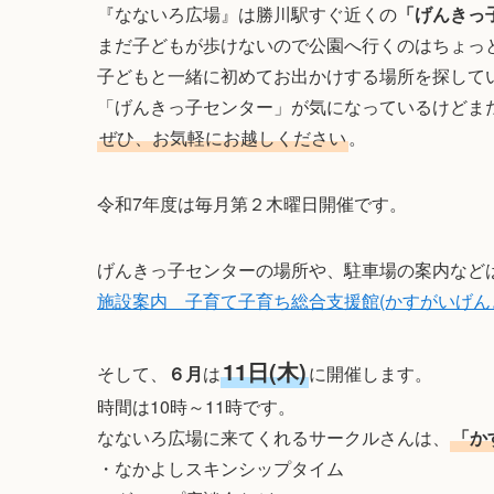
『なないろ広場』は勝川駅すぐ近くの
「げんきっ
まだ子どもが歩けないので公園へ行くのはちょっ
子どもと一緒に初めてお出かけする場所を探して
「げんきっ子センター」が気になっているけどま
ぜひ、お気軽にお越しください
。
令和7年度は毎月第２木曜日開催です。
げんきっ子センターの場所や、駐車場の案内など
施設案内 子育て子育ち総合支援館(かすがいげんきっ子セ
11日(木)
そして、
６月
は
に開催します。
時間は10時～11時です。
なないろ広場に来てくれるサークルさんは、
「か
・なかよしスキンシップタイム