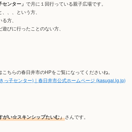
子センター」
で月に１回行っている親子広場です。
と、、、という方、
いる方、
だ遊びに行ったことのない方、
はこちらの春日井市のHPをご覧になってくださいね。
ンター)｜春日井市公式ホームページ (kasugai.lg.jp)
すがい☆スキンシップたいむ」
さんです。