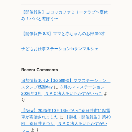
【開催報告】ヨロッカファミリークラブ〜夏休
み！パパと遊ぼう〜
【開催報告 8/3】ママと赤ちゃんのお部屋0才
子どもお仕事ステーションinサンマルシェ
Recent Comments
追加情報あり♪【3/25開催】ママステーション
スタンプ感謝day
に
３月のママステーション
2026年3月 | ＮＰＯ法人あいちかすがいっこ
よ
り
【New】2025年10月18日ついに春日井市に起震
車が寄贈されました
に
【御礼・開催報告】第49
回 春日井まつり | ＮＰＯ法人あいちかすがい
っこ
より