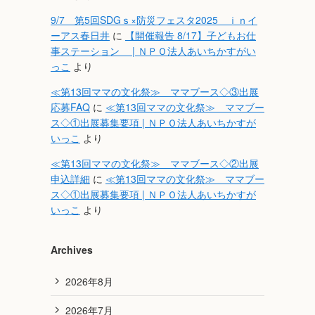
9/7 第5回SDGｓ×防災フェスタ2025 ｉｎイ
ーアス春日井
に
【開催報告 8/17】子どもお仕
事ステーション | ＮＰＯ法人あいちかすがい
っこ
より
≪第13回ママの文化祭≫ ママブース◇③出展
応募FAQ
に
≪第13回ママの文化祭≫ ママブー
ス◇①出展募集要項 | ＮＰＯ法人あいちかすが
いっこ
より
≪第13回ママの文化祭≫ ママブース◇②出展
申込詳細
に
≪第13回ママの文化祭≫ ママブー
ス◇①出展募集要項 | ＮＰＯ法人あいちかすが
いっこ
より
Archives
2026年8月
2026年7月