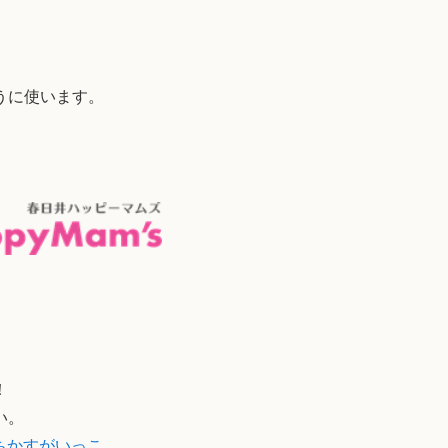
うに使います。
！
い。
いちかすがいっこ