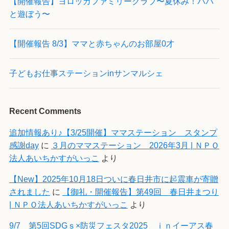
【開催報告】ヨロッカファミリークラブ〜夏休み！パパ
と遊ぼう〜
【開催報告 8/3】ママと赤ちゃんのお部屋0才
子どもお仕事ステーションinサンマルシェ
Recent Comments
追加情報あり♪【3/25開催】ママステーション スタンプ
感謝day
に
３月のママステーション 2026年3月 | ＮＰＯ
法人あいちかすがいっこ
より
【New】2025年10月18日ついに春日井市に起震車が寄贈
されました
に
【御礼・開催報告】第49回 春日井まつり
| ＮＰＯ法人あいちかすがいっこ
より
9/7 第5回SDGｓ×防災フェスタ2025 ｉｎイーアス春