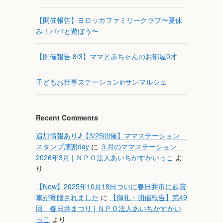
【開催報告】ヨロッカファミリークラブ〜夏休
み！パパと遊ぼう〜
【開催報告 8/3】ママと赤ちゃんのお部屋0才
子どもお仕事ステーションinサンマルシェ
Recent Comments
追加情報あり♪【3/25開催】ママステーション
スタンプ感謝day
に
３月のママステーション
2026年3月 | ＮＰＯ法人あいちかすがいっこ
よ
り
【New】2025年10月18日ついに春日井市に起震
車が寄贈されました
に
【御礼・開催報告】第49
回 春日井まつり | ＮＰＯ法人あいちかすがい
っこ
より