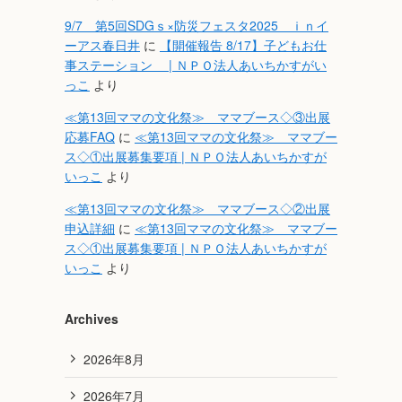
9/7 第5回SDGｓ×防災フェスタ2025 ｉｎイ
ーアス春日井
に
【開催報告 8/17】子どもお仕
事ステーション | ＮＰＯ法人あいちかすがい
っこ
より
≪第13回ママの文化祭≫ ママブース◇③出展
応募FAQ
に
≪第13回ママの文化祭≫ ママブー
ス◇①出展募集要項 | ＮＰＯ法人あいちかすが
いっこ
より
≪第13回ママの文化祭≫ ママブース◇②出展
申込詳細
に
≪第13回ママの文化祭≫ ママブー
ス◇①出展募集要項 | ＮＰＯ法人あいちかすが
いっこ
より
Archives
2026年8月
2026年7月