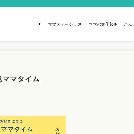
ママステーション
ママの文化祭®︎
こん
一息ママタイム