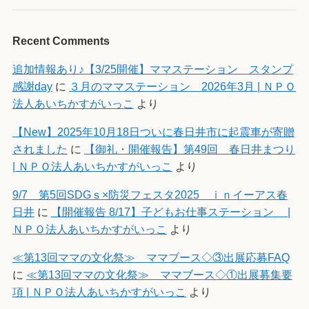
Recent Comments
追加情報あり♪【3/25開催】ママステーション スタンプ
感謝day
に
３月のママステーション 2026年3月 | ＮＰＯ
法人あいちかすがいっこ
より
【New】2025年10月18日ついに春日井市に起震車が寄贈
されました
に
【御礼・開催報告】第49回 春日井まつり
| ＮＰＯ法人あいちかすがいっこ
より
9/7 第5回SDGｓ×防災フェスタ2025 ｉｎイーアス春
日井
に
【開催報告 8/17】子どもお仕事ステーション |
ＮＰＯ法人あいちかすがいっこ
より
≪第13回ママの文化祭≫ ママブース◇③出展応募FAQ
に
≪第13回ママの文化祭≫ ママブース◇①出展募集要
項 | ＮＰＯ法人あいちかすがいっこ
より