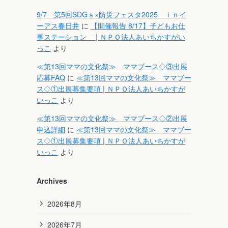
9/7 第5回SDGｓ×防災フェスタ2025 ｉｎイ
ーアス春日井
に
【開催報告 8/17】子どもお仕
事ステーション | ＮＰＯ法人あいちかすがい
っこ
より
≪第13回ママの文化祭≫ ママブース◇③出展
応募FAQ
に
≪第13回ママの文化祭≫ ママブー
ス◇①出展募集要項 | ＮＰＯ法人あいちかすが
いっこ
より
≪第13回ママの文化祭≫ ママブース◇②出展
申込詳細
に
≪第13回ママの文化祭≫ ママブー
ス◇①出展募集要項 | ＮＰＯ法人あいちかすが
いっこ
より
Archives
2026年8月
2026年7月