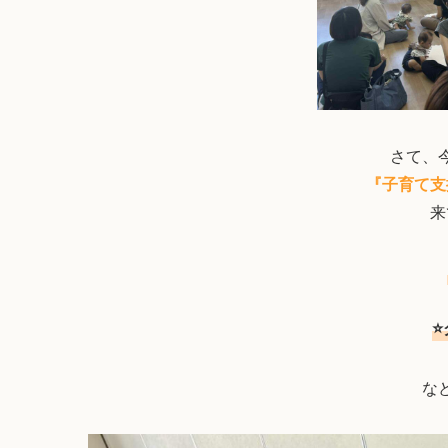
さて、
『子育て支
来
⭐
な