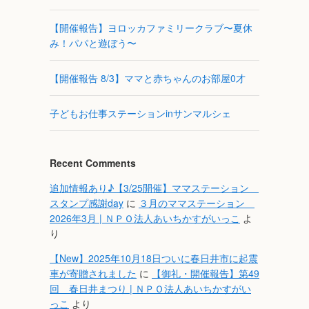
【開催報告】ヨロッカファミリークラブ〜夏休
み！パパと遊ぼう〜
【開催報告 8/3】ママと赤ちゃんのお部屋0才
子どもお仕事ステーションinサンマルシェ
Recent Comments
追加情報あり♪【3/25開催】ママステーション
スタンプ感謝day
に
３月のママステーション
2026年3月 | ＮＰＯ法人あいちかすがいっこ
よ
り
【New】2025年10月18日ついに春日井市に起震
車が寄贈されました
に
【御礼・開催報告】第49
回 春日井まつり | ＮＰＯ法人あいちかすがい
っこ
より