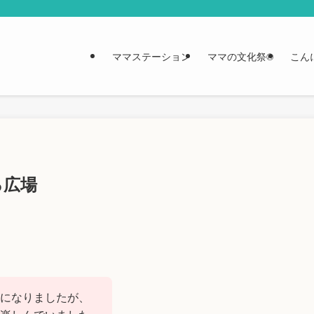
ママステーション
ママの文化祭®︎
こん
ろ広場
になりましたが、