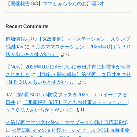
【開催報告 8/3】ママと赤ちゃんのお部屋0才
Recent Comments
追加情報あり♪【3/25開催】ママステーション スタンプ
感謝day
に
３月のママステーション 2026年3月 | ＮＰＯ
法人あいちかすがいっこ
より
【New】2025年10月18日ついに春日井市に起震車が寄贈
されました
に
【御礼・開催報告】第49回 春日井まつり
| ＮＰＯ法人あいちかすがいっこ
より
9/7 第5回SDGｓ×防災フェスタ2025 ｉｎイーアス春
日井
に
【開催報告 8/17】子どもお仕事ステーション |
ＮＰＯ法人あいちかすがいっこ
より
≪第13回ママの文化祭≫ ママブース◇③出展応募FAQ
に
≪第13回ママの文化祭≫ ママブース◇①出展募集要