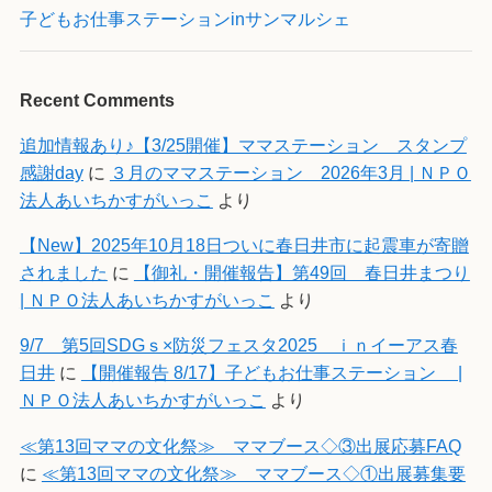
子どもお仕事ステーションinサンマルシェ
Recent Comments
追加情報あり♪【3/25開催】ママステーション スタンプ
感謝day
に
３月のママステーション 2026年3月 | ＮＰＯ
法人あいちかすがいっこ
より
【New】2025年10月18日ついに春日井市に起震車が寄贈
されました
に
【御礼・開催報告】第49回 春日井まつり
| ＮＰＯ法人あいちかすがいっこ
より
9/7 第5回SDGｓ×防災フェスタ2025 ｉｎイーアス春
日井
に
【開催報告 8/17】子どもお仕事ステーション |
ＮＰＯ法人あいちかすがいっこ
より
≪第13回ママの文化祭≫ ママブース◇③出展応募FAQ
に
≪第13回ママの文化祭≫ ママブース◇①出展募集要